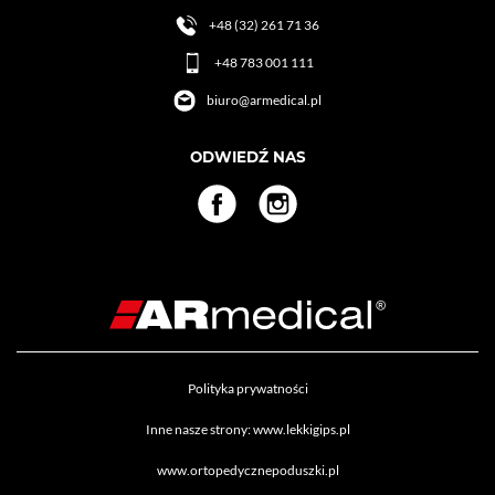
+48 (32) 261 71 36
+48 783 001 111
biuro@armedical.pl
ODWIEDŹ NAS
Polityka prywatności
Inne nasze strony:
www.lekkigips.pl
www.ortopedycznepoduszki.pl