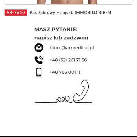
AR-7610
Pas żebrowy – męski. IMMOBILO RIB-M
MASZ PYTANIE:
napisz lub zadzwoń
biuro@armedical.pl
+48 (32) 261 71 36
+48 783 001 111