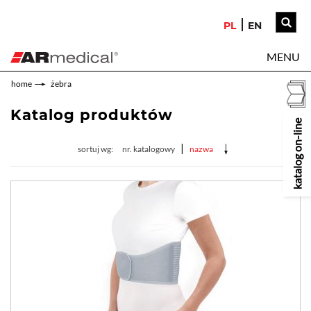
PL
EN
MENU
home
żebra
Katalog produktów
katalog on-line
|
sortuj wg:
nr. katalogowy
nazwa