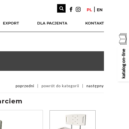
PL
EN
EXPORT
DLA PACJENTA
KONTAKT
katalog on-line
poprzedni
powrót do kategorii
następny
arciem