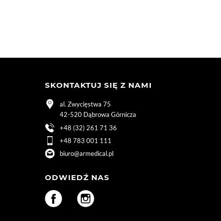
SKONTAKTUJ SIĘ Z NAMI
al. Zwycięstwa 75
42-520 Dąbrowa Górnicza
+48 (32) 261 71 36
+48 783 001 111
biuro@armedical.pl
ODWIEDŹ NAS