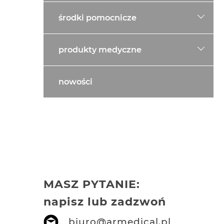
środki pomocnicze
produkty medyczne
nowości
MASZ PYTANIE:
napisz lub zadzwoń
biuro@armedical.pl