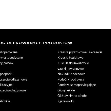
LOG OFEROWANYCH PRODUKTÓW
ortopedyczne
Krzesła prysznicowe i akcesoria
ory ortopedyczne
Krzesła toaletowe
ory palców
Kule i laski inwalidzkie
Ławki nawannowe
i podpórki
Nakładki sedesowe
przeciwodleżynowe
Podpórki pod plecy
ilitacyjne
Bandaże samoprzylegające
przeciwodleżynowe
Gipsy lekkie
Okłady zimno-ciepłe
lidzkie
Zgrzewarki