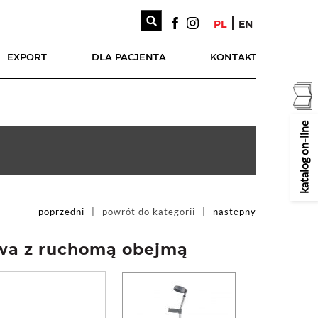
PL
EN
EXPORT
DLA PACJENTA
KONTAKT
katalog on-line
poprzedni
powrót do kategorii
następny
owa z ruchomą obejmą