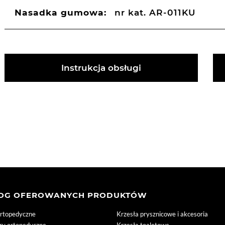
Nasadka gumowa:
nr kat. AR-011KU
Instrukcja obsługi
LOG OFEROWANYCH PRODUKTÓW
ortopedyczne
Krzesła prysznicowe i akcesoria