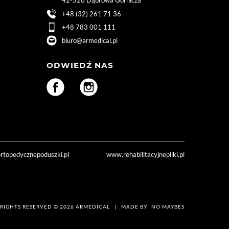
42-520 Dąbrowa Górnicza
+48 (32) 261 71 36
+48 783 001 111
biuro@armedical.pl
ODWIEDŹ NAS
topedycznepoduszki.pl
www.rehabilitacyjnepilki.pl
 RIGHTS RESERVED © 2026 ARMEDICAL | MADE BY
NO MAYBES