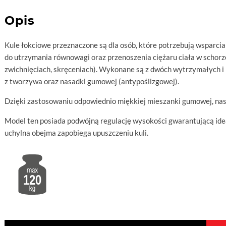
Opis
Kule łokciowe przeznaczone są dla osób, które potrzebują wsparcia
do utrzymania równowagi oraz przenoszenia ciężaru ciała w schor
zwichnięciach, skręceniach). Wykonane są z dwóch wytrzymałych i 
z tworzywa oraz nasadki gumowej (antypoślizgowej).
Dzięki zastosowaniu odpowiednio miękkiej mieszanki gumowej, na
Model ten posiada podwójną regulację wysokości gwarantującą ide
uchylna obejma zapobiega upuszczeniu kuli.
120