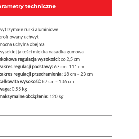
arametry techniczne
wytrzymałe rurki aluminiowe
profilowany uchwyt
mocna uchylna obejma
wysokiej jakości miękka nasadka gumowa
skokowa regulacja wysokości:
co 2,5 cm
zakres regulacji podstawy:
67 cm -111 cm
zakres regulacji przedramienia:
18 cm – 23 cm
całkowita wysokość:
87 cm – 136 cm
waga:
0,55 kg
maksymalne obciążenie:
120 kg