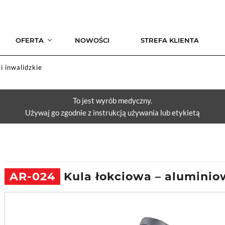
OFERTA
NOWOŚCI
STREFA KLIENTA
ki inwalidzkie
To jest wyrób medyczny.
Używaj go zgodnie z instrukcją używania lub etykietą
AR-024
Kula łokciowa – alumini