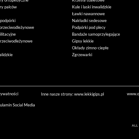
ory ortopedyczne
Krzesła toaletowe
ory palców
Kule i laski inwalidzkie
Ławki nawannowe
i podpórki
Nakładki sedesowe
przeciwodleżynowe
Podpórki pod plecy
ilitacyjne
Bandaże samoprzylegające
przeciwodleżynowe
Gipsy lekkie
Okłady zimno-ciepłe
lidzkie
Zgrzewarki
rywatności
www.or
Inne nasze strony:
www.lekkigips.pl
ulamin Social Media
ALL