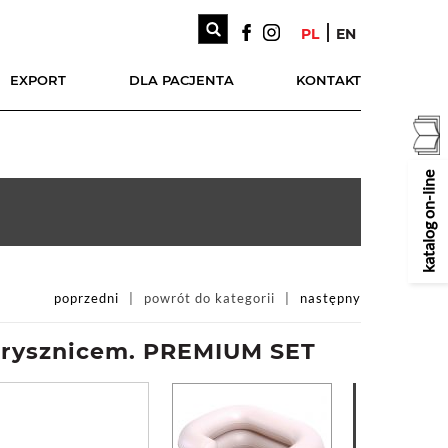
PL
EN
EXPORT
DLA PACJENTA
KONTAKT
katalog on-line
poprzedni
powrót do kategorii
następny
prysznicem. PREMIUM SET