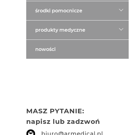
środki pomocnicze
produkty medyczne
nowości
MASZ PYTANIE:
napisz lub zadzwoń
biuro@armedical.pl