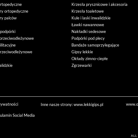
ortopedyczne
Krzesła prysznicowe i akcesoria
ory ortopedyczne
Krzesła toaletowe
ory palców
Kule i laski inwalidzkie
Ławki nawannowe
i podpórki
Nakładki sedesowe
przeciwodleżynowe
Podpórki pod plecy
ilitacyjne
Bandaże samoprzylegające
przeciwodleżynowe
Gipsy lekkie
Okłady zimno-ciepłe
lidzkie
Zgrzewarki
rywatności
www.or
Inne nasze strony:
www.lekkigips.pl
ulamin Social Media
ALL