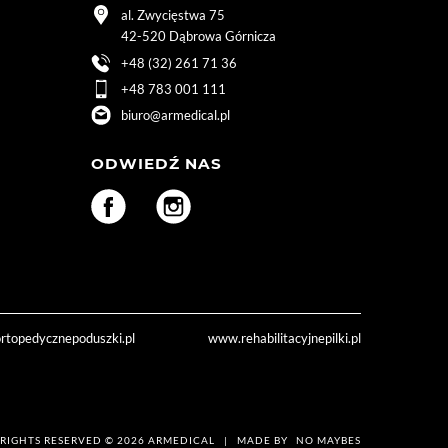
al. Zwycięstwa 75
42-520 Dąbrowa Górnicza
+48 (32) 261 71 36
+48 783 001 111
biuro@armedical.pl
ODWIEDŹ NAS
topedycznepoduszki.pl
www.rehabilitacyjnepilki.pl
 RIGHTS RESERVED © 2026 ARMEDICAL | MADE BY
NO MAYBES